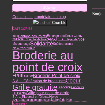
Bonjour
Contacter le propriétaire du blog
CATÉGORIES
Contons nos Points
Yule
Echange brodé
Blog Candy
AMAP
Noël
S.A.L.
2019-SAL "L'Arche de Noé"
légende
Solidarité
Suède
Marque-page
Brocante
Nimuë
New York
Broderie au
point de croix
Haïti
Broderie Point de croix
Islande
Coeur
S.A.L. Génération de brodeuses
Grille gratuite
Biscornu
Concours
Grille pour point de croix
Lili Points
Neige
S.A.L. Ritournel et l'Oiseau
Marché de Noël
SAL Génération de brodeuses
ARCHIVES