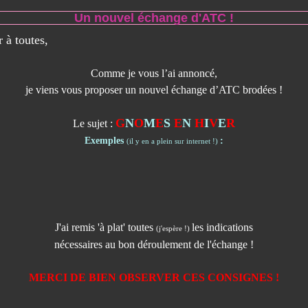
Un nouvel échange d'ATC !
 à toutes,
Comme je vous l’ai annoncé,
je viens vous proposer un nouvel échange d’ATC brodées !
G
N
O
M
E
S
E
N
H
I
V
E
R
Le sujet :
Exemples
:
(il y en a plein sur internet !)
J'ai remis 'à plat' toutes
les indications
(j'espère !)
nécessaires au bon déroulement de l'échange !
MERCI DE BIEN OBSERVER CES CONSIGNES !