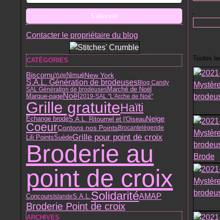
Contacter le propriétaire du blog
Toutes l
CATÉGORIES
Biscornu
Nimuë
New York
Yule
S.A.L. Génération de brodeuses
Blog Candy
Marché de Noël
SAL Génération de brodeuses
Noël
Marque-page
2019-SAL "L'Arche de Noé"
Grille gratuite
Haïti
Neige
S.A.L. Ritournel et l'Oiseau
Echange brodé
Coeur
Contons nos Points
Brocante
légende
Grille pour point de croix
Lili Points
Suède
Broderie au
point de croix
Solidarité
AMAP
S.A.L.
Concours
Islande
Broderie Point de croix
ARCHIVES