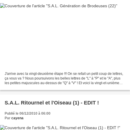
J'arrive avec la vingt-deuxième étape !!! On se refait un petit coup de lettres,
ça vous va ? Nous poursuivons les belles lettres de "L" à "P" et le "A", plus
les petites majuscules au-dessus de "Q" à "V" ! Et voici la vingt-et-unième
étape brodée : Je...
S.A.L. Ritournel et l'Oiseau (1) - EDIT !
Publié le 06/12/2010 à 06:00
Par
cayena