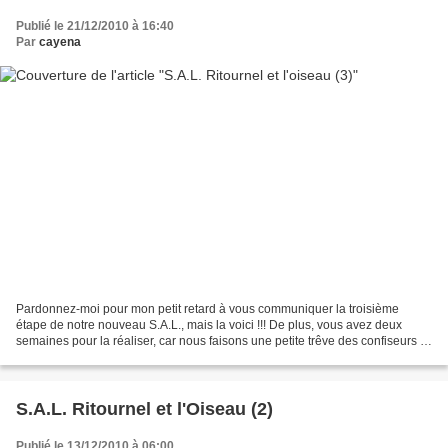
Publié le 21/12/2010 à 16:40
Par
cayena
Pardonnez-moi pour mon petit retard à vous communiquer la troisième
étape de notre nouveau S.A.L., mais la voici !!! De plus, vous avez deux
semaines pour la réaliser, car nous faisons une petite trêve des confiseurs !
Nous nous retrouverons le lundi...
S.A.L. Ritournel et l'Oiseau (2)
Publié le 13/12/2010 à 06:00