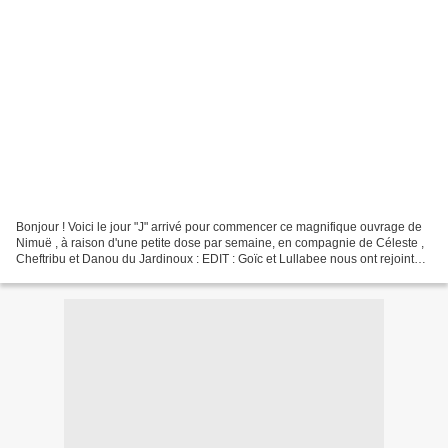
Bonjour ! Voici le jour "J" arrivé pour commencer ce magnifique ouvrage de
Nimuë , à raison d'une petite dose par semaine, en compagnie de Céleste ,
Cheftribu et Danou du Jardinoux : EDIT : Goïc et Lullabee nous ont rejointes
pour cette belle aventure...