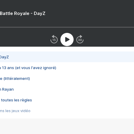
 Battle Royale - DayZ
 DayZ
 a 13 ans (et vous l'avez ignoré)
e (littéralement)
im Rayan
 toutes les règles
s les jeux vidéo
us choquant de Rockstar ? - Le scandale BULLY
e plus moche de Steam