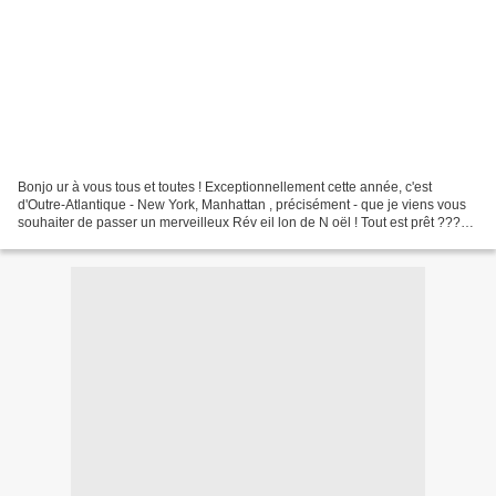
Bonjo ur à vous tous et toutes ! Exceptionnellement cette année, c'est
d'Outre-Atlantique - New York, Manhattan , précisément - que je viens vous
souhaiter de passer un merveilleux Rév eil lon de N oël ! Tout est prêt ???
Alors, le Père Noël peut passer...