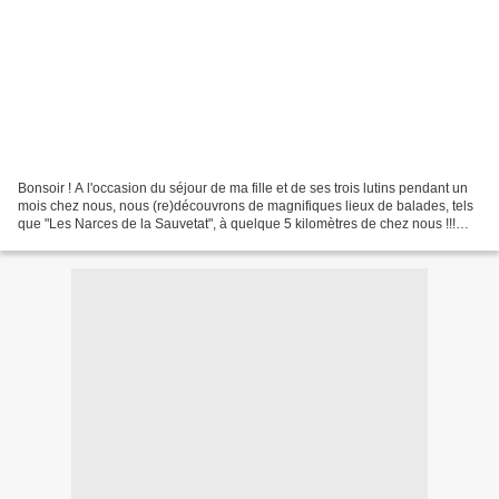
Bonsoir ! A l'occasion du séjour de ma fille et de ses trois lutins pendant un
mois chez nous, nous (re)découvrons de magnifiques lieux de balades, tels
que "Les Narces de la Sauvetat", à quelque 5 kilomètres de chez nous !!!
Pour ne pas faire de plagiat,...