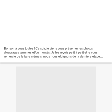
Bonsoir à vous toutes ! Ce soir, je viens vous présenter les photos
d'ouvrages terminés et/ou montés. Je les reçois petit à petit et je vous
remercie de le faire même si nous nous éloignons de la dernière étape
donnée le 10 août ;) Tout d'abord les coeurs...