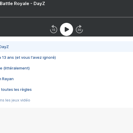
 Battle Royale - DayZ
 DayZ
 a 13 ans (et vous l'avez ignoré)
e (littéralement)
im Rayan
 toutes les règles
s les jeux vidéo
us choquant de Rockstar ? - Le scandale BULLY
e plus moche de Steam
du RÊVE tourne au CAUCHEMAR