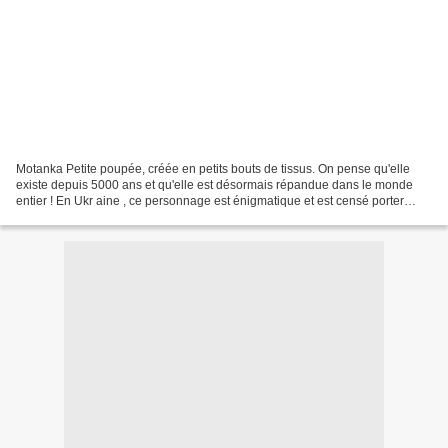
Motanka Petite poupée, créée en petits bouts de tissus. On pense qu'elle
existe depuis 5000 ans et qu'elle est désormais répandue dans le monde
entier ! En Ukr aine , ce personnage est énigmatique et est censé porter
bonheur; il s’agit d’un talisman qui...