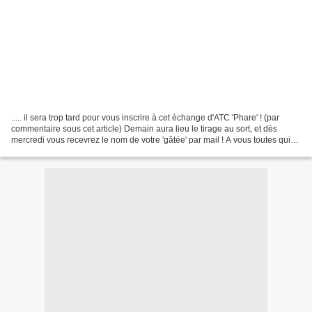
..... il sera trop tard pour vous inscrire à cet échange d'ATC 'Phare' ! (par
commentaire sous cet article) Demain aura lieu le tirage au sort, et dès
mercredi vous recevrez le nom de votre 'gâtée' par mail ! A vous toutes qui
êtes inscrites, voulez-vous...