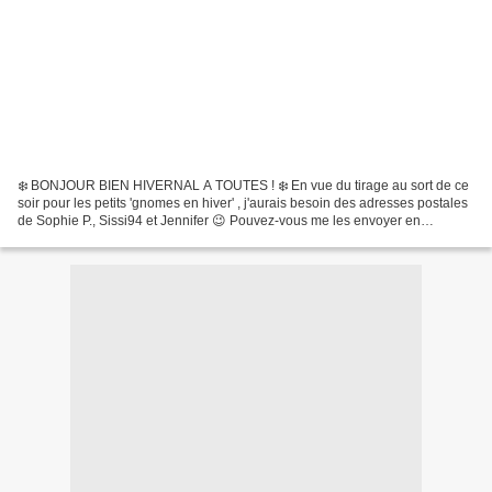
❄️ BONJOUR BIEN HIVERNAL A TOUTES ! ❄️ En vue du tirage au sort de ce
soir pour les petits 'gnomes en hiver' , j'aurais besoin des adresses postales
de Sophie P., Sissi94 et Jennifer 😉 Pouvez-vous me les envoyer en
“contactant l'auteur" sur la page d'accueil...