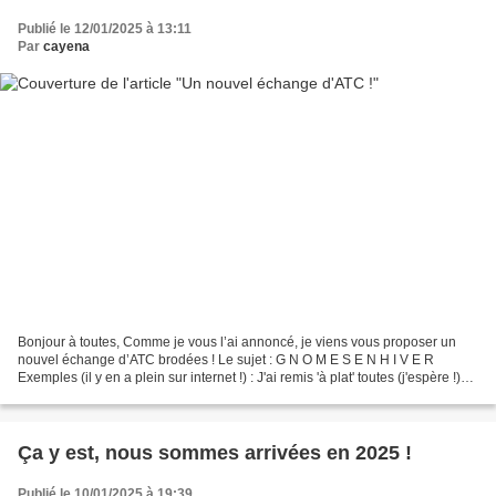
Publié le 12/01/2025 à 13:11
Par
cayena
Bonjour à toutes, Comme je vous l’ai annoncé, je viens vous proposer un
nouvel échange d’ATC brodées ! Le sujet : G N O M E S E N H I V E R
Exemples (il y en a plein sur internet !) : J'ai remis 'à plat' toutes (j'espère !)
les indications nécessaires...
Ça y est, nous sommes arrivées en 2025 !
Publié le 10/01/2025 à 19:39