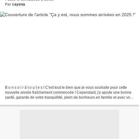
Par
cayena
B o n s o i r à t o u t e s ! C'est tout le bien que je vous souhaite pour cette
nouvelle année fraîchement commencée ! Cependant, j'y ajoute une bonne
santé, garante de votre tranquillité, plein de bonheurs en famille et avec vos
amis, et aussi beaucoup...