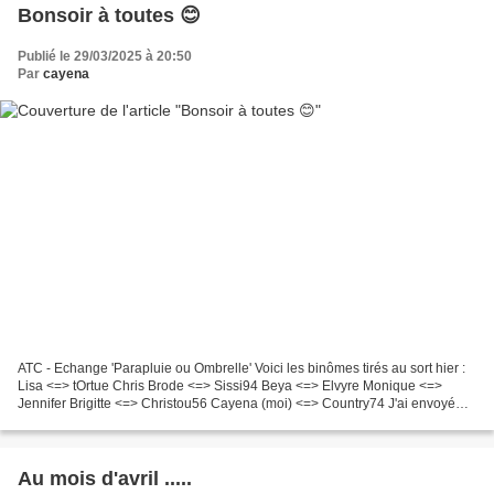
Bonsoir à toutes 😊
Publié le 29/03/2025 à 20:50
Par
cayena
ATC - Echange 'Parapluie ou Ombrelle' Voici les binômes tirés au sort hier :
Lisa <=> tOrtue Chris Brode <=> Sissi94 Beya <=> Elvyre Monique <=>
Jennifer Brigitte <=> Christou56 Cayena (moi) <=> Country74 J'ai envoyé
hier soir les mails annonçant ce tirage...
Au mois d'avril .....