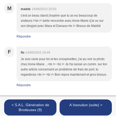
M
malele
14/06/2010 20:03
c'est un beau stand j'espère que tu as eu beaucoup de
visiteurs !<br /> belle rencontre avec Anne-Marie (j'ai vu sur
son blog)et avec Mara et Danaou<br /> Bisous de Malélé
Répondre
F
flo
14/06/2010 19:49
Je suis ravie pour toi et tes croixpinettes, j'ai pu voir la photo
chez Anne-Marie ...<br /> <br /> Je t'ai laissé un comm. sur ton
autre article concernant un problème de frais de port, tu
regarderas.<br /> <br /> Bon repos maintenant et gros bisous.
Répondre
< S.A.L. Génération de
A Issoudun (suite) >
Brodeuses (9)