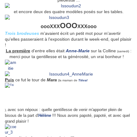
piédestal ...
et encore deux des quatre modèles posés sur les tables.
OOO
oooXXX
XXXooo
Trois brodeuses
m'avaient écrit un petit mot pour m'avertir
qu'elles passeraient à l'exposition durant le week-end, quel plaisir
!
La première
d'entre elles était
Anne-Marie
sur la Colline
:
(samedi)
merci pour ta gentillesse et ta générosité, un vrai bonheur !
Puis
ce fut le tour de
Mara
(la maman de
Titival
avec son népoux : quelle gentillesse de venir m'apporter plein de
),
bisous de la part d'
Hélène
!!! Nous avons papoté, papoté, et avec quel
grand plaisir !