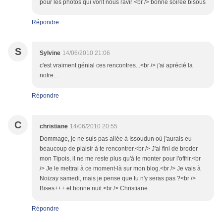
pour les photos qui vont nous ravir <br /> bonne soirée bisous
Répondre
S
Sylvine
14/06/2010 21:06
c'est vraiment génial ces rencontres...<br /> j'ai aprécié la
notre...
Répondre
C
christiane
14/06/2010 20:55
Dommage, je ne suis pas allée à Issoudun où j'aurais eu
beaucoup de plaisir à te rencontrer.<br /> J'ai fini de broder
mon Tipois, il ne me reste plus qu'à le monter pour l'offrir.<br
/> Je le mettrai à ce moment-là sur mon blog.<br /> Je vais à
Noizay samedi, mais je pense que tu n'y seras pas ?<br />
Bises+++ et bonne nuit.<br /> Christiane
Répondre