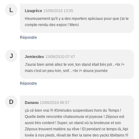
L
Lizagrèce
15/06/2010 13:05
Heureusement qu'il y a des reporters spéciaux pour que j'ai le
compte-rendu des expos ! Merci
Répondre
J
Jemlesiles
15/06/2010 07:47
J'aurai bien aimé allez te voir, ton stand était très joli...<br />
mais c'est un peu loin, snif....<br /> douce journée
Répondre
D
Danaou
15/06/2010 06:57
çà cé bien vrai !!! 45minutes suspendues hors du Temps !
Quelle belle rencontre chaleureuse et joyeuse ! Zépoux est
aussi très content ! Super, un stand où la brodeuse et son
Zépoux trouvent matière au rêve ! Et pendant ce temps-là, Api
lovée à nos pieds, rêvait de filer la laine des yacks tibétains !!!