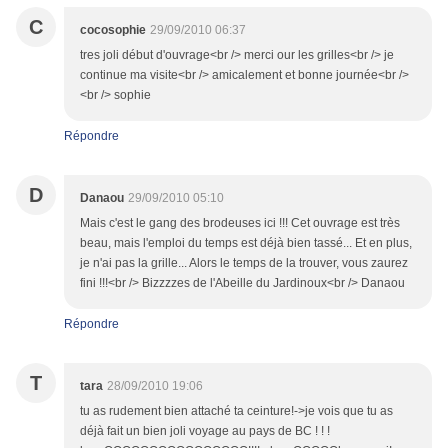
C
cocosophie
29/09/2010 06:37
tres joli début d'ouvrage<br /> merci our les grilles<br /> je
continue ma visite<br /> amicalement et bonne journée<br />
<br /> sophie
Répondre
D
Danaou
29/09/2010 05:10
Mais c'est le gang des brodeuses ici !!! Cet ouvrage est très
beau, mais l'emploi du temps est déjà bien tassé... Et en plus,
je n'ai pas la grille... Alors le temps de la trouver, vous zaurez
fini !!!<br /> Bizzzzes de l'Abeille du Jardinoux<br /> Danaou
Répondre
T
tara
28/09/2010 19:06
tu as rudement bien attaché ta ceinture!->je vois que tu as
déjà fait un bien joli voyage au pays de BC ! ! !