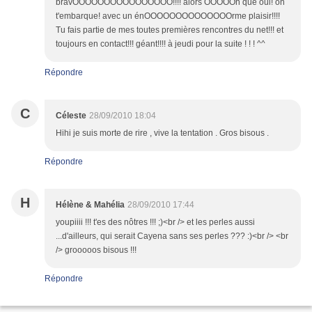
bravOOOOOOOOOOOOOOOO!!!! alors OOOOOh que oui! on
t'embarque! avec un énOOOOOOOOOOOOOOrme plaisir!!!!
Tu fais partie de mes toutes premières rencontres du net!!! et
toujours en contact!!! géant!!!! à jeudi pour la suite ! ! ! ^^
Répondre
C
Céleste
28/09/2010 18:04
Hihi je suis morte de rire , vive la tentation . Gros bisous .
Répondre
H
Hélène & Mahélia
28/09/2010 17:44
youpiiii !!! t'es des nôtres !!! ;)<br /> et les perles aussi
...d'ailleurs, qui serait Cayena sans ses perles ??? :)<br /> <br
/> grooooos bisous !!!
Répondre