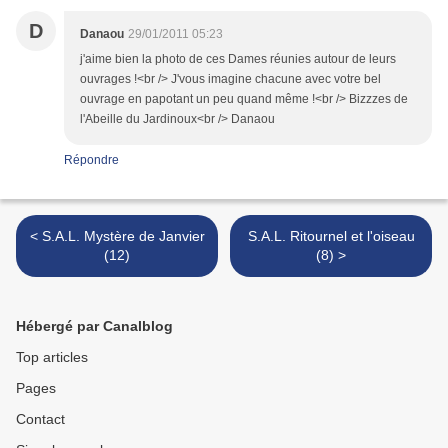
D
Danaou
29/01/2011 05:23
j'aime bien la photo de ces Dames réunies autour de leurs
ouvrages !<br /> J'vous imagine chacune avec votre bel
ouvrage en papotant un peu quand même !<br /> Bizzzes de
l'Abeille du Jardinoux<br /> Danaou
Répondre
< S.A.L. Mystère de Janvier
S.A.L. Ritournel et l'oiseau
(12)
(8) >
Hébergé par Canalblog
Top articles
Pages
Contact