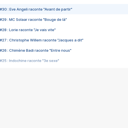
#30 : Eve Angeli raconte "Avant de partir"
#29 : MC Solaar raconte "Bouge de là"
28 : Lorie raconte "Je vais vite"
#27 : Christophe Willem raconte "Jacques a dit"
#26 : Chimène Badi raconte "Entre nous"
#25 : Indochine raconte "3e sexe"
#24 : Zaho raconte "C'est chelou"
#23 : Patrick Bruel raconte "Au café des délices"
#22 : Kyo raconte "Le chemin"
#21 : Nolwenn Leroy raconte "Cassé"
#20 : Patrick Hernandez raconte "Born to be alive"
#19 : Lorie raconte "Près de moi"