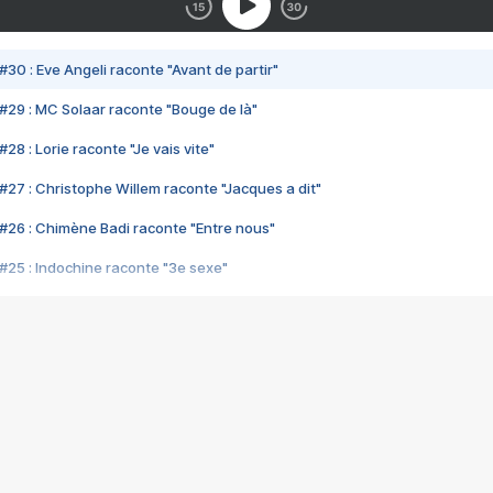
#30 : Eve Angeli raconte "Avant de partir"
#29 : MC Solaar raconte "Bouge de là"
28 : Lorie raconte "Je vais vite"
#27 : Christophe Willem raconte "Jacques a dit"
#26 : Chimène Badi raconte "Entre nous"
#25 : Indochine raconte "3e sexe"
#24 : Zaho raconte "C'est chelou"
#23 : Patrick Bruel raconte "Au café des délices"
#22 : Kyo raconte "Le chemin"
#21 : Nolwenn Leroy raconte "Cassé"
#20 : Patrick Hernandez raconte "Born to be alive"