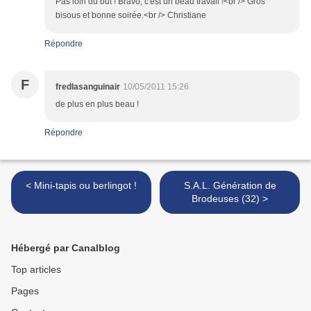
Pas loin du but ! Bravo, c'est un beau travail !<br /> Gros
bisous et bonne soirée.<br /> Christiane
Répondre
F
fredlasanguinair
10/05/2011 15:26
de plus en plus beau !
Répondre
< Mini-tapis ou berlingot !
S.A.L. Génération de
Brodeuses (32) >
Hébergé par Canalblog
Top articles
Pages