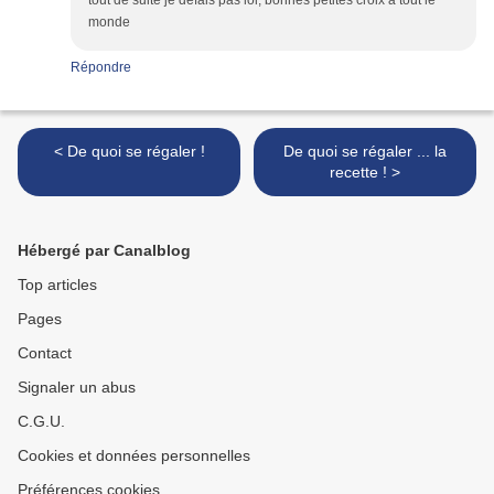
tout de suite je défais pas lol, bonnes petites croix à tout le
monde
Répondre
< De quoi se régaler !
De quoi se régaler ... la
recette ! >
Hébergé par Canalblog
Top articles
Pages
Contact
Signaler un abus
C.G.U.
Cookies et données personnelles
Préférences cookies