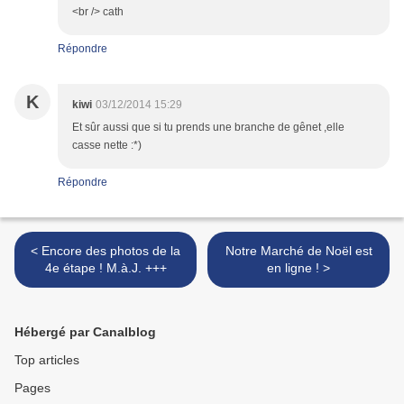
<br /> cath
Répondre
K
kiwi
03/12/2014 15:29
Et sûr aussi que si tu prends une branche de gênet ,elle
casse nette :*)
Répondre
< Encore des photos de la
Notre Marché de Noël est
4e étape ! M.à.J. +++
en ligne ! >
Hébergé par Canalblog
Top articles
Pages