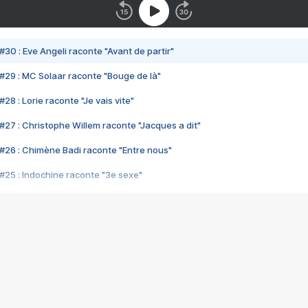
#30 : Eve Angeli raconte "Avant de partir"
#29 : MC Solaar raconte "Bouge de là"
28 : Lorie raconte "Je vais vite"
#27 : Christophe Willem raconte "Jacques a dit"
#26 : Chimène Badi raconte "Entre nous"
#25 : Indochine raconte "3e sexe"
#24 : Zaho raconte "C'est chelou"
#23 : Patrick Bruel raconte "Au café des délices"
#22 : Kyo raconte "Le chemin"
#21 : Nolwenn Leroy raconte "Cassé"
#20 : Patrick Hernandez raconte "Born to be alive"