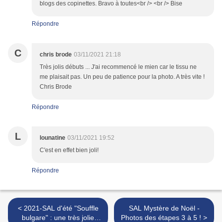
blogs des copinettes. Bravo à toutes<br /> <br /> Bise
Répondre
C
chris brode
03/11/2021 21:18
Très jolis débuts ... J'ai recommencé le mien car le tissu ne
me plaisait pas. Un peu de patience pour la photo. A très vite !
Chris Brode
Répondre
L
lounatine
03/11/2021 19:52
C'est en effet bien joli!
Répondre
< 2021-SAL d'été "Souffle
SAL Mystère de Noël -
bulgare" : une très jolie
Photos des étapes 3 à 5 ! >