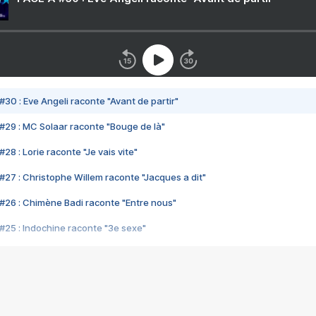
#30 : Eve Angeli raconte "Avant de partir"
#29 : MC Solaar raconte "Bouge de là"
28 : Lorie raconte "Je vais vite"
#27 : Christophe Willem raconte "Jacques a dit"
#26 : Chimène Badi raconte "Entre nous"
#25 : Indochine raconte "3e sexe"
#24 : Zaho raconte "C'est chelou"
#23 : Patrick Bruel raconte "Au café des délices"
#22 : Kyo raconte "Le chemin"