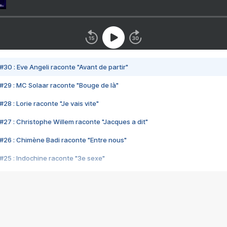
#30 : Eve Angeli raconte "Avant de partir"
#29 : MC Solaar raconte "Bouge de là"
28 : Lorie raconte "Je vais vite"
#27 : Christophe Willem raconte "Jacques a dit"
#26 : Chimène Badi raconte "Entre nous"
#25 : Indochine raconte "3e sexe"
#24 : Zaho raconte "C'est chelou"
#23 : Patrick Bruel raconte "Au café des délices"
#22 : Kyo raconte "Le chemin"