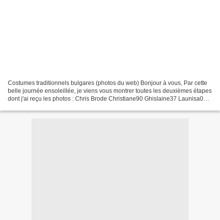
Costumes traditionnels bulgares (photos du web) Bonjour à vous, Par cette
belle journée ensoleillée, je viens vous montrer toutes les deuxièmes étapes
dont j'ai reçu les photos : Chris Brode Christiane90 Ghislaine37 Launisa08
Marie-France67 Marie-Rose...