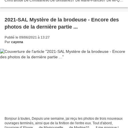
Chris Brode De Christiane90 De Ghislaine37 De Marie-France67 De Mi-Qi
et de Nath06 ! Bravo Mesdames,...
2021-SAL Mystère de la brodeuse - Encore des
photos de la dernière partie ...
Publié le 09/06/2021 à 13:27
Par
cayena
Bonjour à toutes, Depuis une semaine, jai reçu les photos de trois nouveaux
ouvrages terminés, ainsi que de la finition de l'entre eux. Tout d'abord,
l'ouvrage d' Elvyre ..... de Mamounette ..... de Martine31 ..... Il me manque les