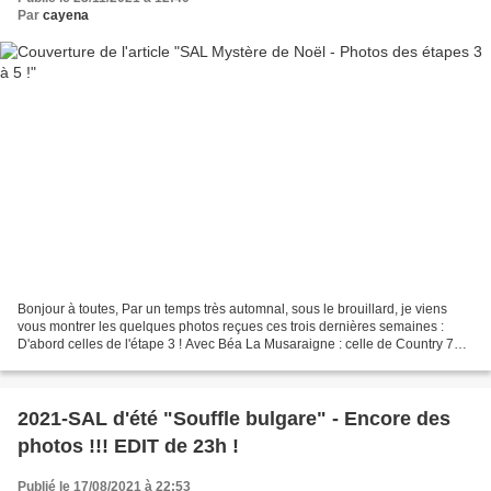
Par
cayena
Bonjour à toutes, Par un temps très automnal, sous le brouillard, je viens
vous montrer les quelques photos reçues ces trois dernières semaines :
D'abord celles de l'étape 3 ! Avec Béa La Musaraigne : celle de Country 74 :
Maintenant la 4e partie ! Celle...
2021-SAL d'été "Souffle bulgare" - Encore des
photos !!! EDIT de 23h !
Publié le 17/08/2021 à 22:53