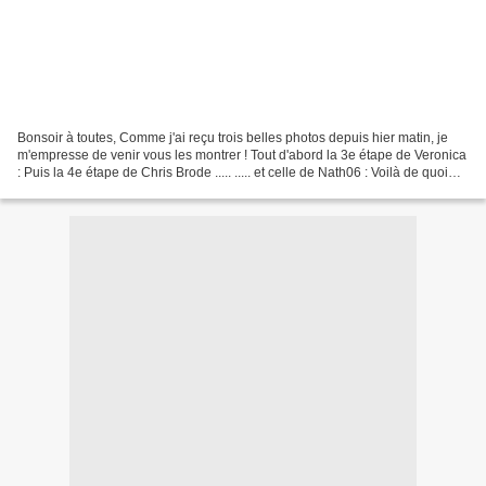
Bonsoir à toutes, Comme j'ai reçu trois belles photos depuis hier matin, je
m'empresse de venir vous les montrer ! Tout d'abord la 3e étape de Veronica
: Puis la 4e étape de Chris Brode ..... ..... et celle de Nath06 : Voilà de quoi
nous laisser présager...