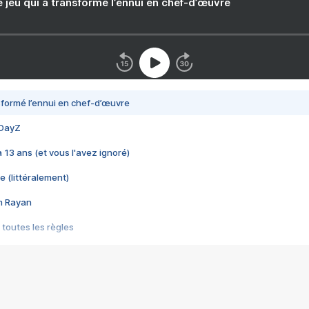
e jeu qui a transformé l’ennui en chef-d’œuvre
nsformé l’ennui en chef-d’œuvre
 DayZ
 a 13 ans (et vous l'avez ignoré)
e (littéralement)
im Rayan
 toutes les règles
s les jeux vidéo
us choquant de Rockstar ? - Le scandale BULLY
e plus moche de Steam