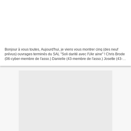
Bonjour à vous toutes, Aujourd'hui, je viens vous montrer cinq (des neuf
prévus) ouvrages terminés du SAL "Soli darité avec l'Ukr aine" ! Chris Brode
(06-cyber-membre de l'asso.) Danielle (43-membre de l'asso.) Josette (43-
membre de l'asso.) Sophie02...