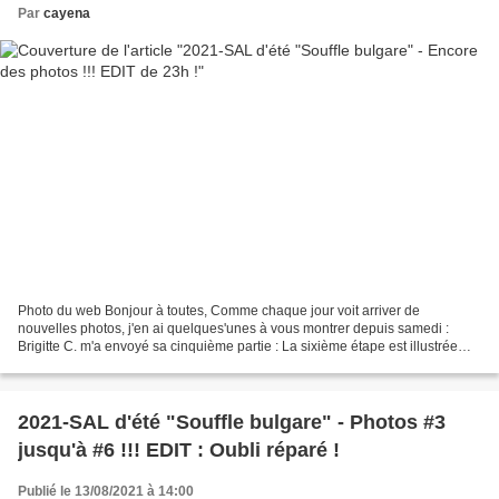
Par
cayena
Photo du web Bonjour à toutes, Comme chaque jour voit arriver de
nouvelles photos, j'en ai quelques'unes à vous montrer depuis samedi :
Brigitte C. m'a envoyé sa cinquième partie : La sixième étape est illustrée
encore par Monique H. ... ... et Ghislaine37...
2021-SAL d'été "Souffle bulgare" - Photos #3
jusqu'à #6 !!! EDIT : Oubli réparé !
Publié le 13/08/2021 à 14:00