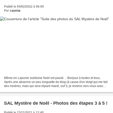
Publié le 04/02/2022 à 06:00
Par
cayena
Même en Laponie suédoise Noël est passé ... Bonjour à toutes et tous,
Après une absence un peu longuette du blog (à cause d'un doigt qui me fait
des misères, mais qui sera réparé mardi, ouf !), je reviens vers vous avec
quelques trop rares photos des...
SAL Mystère de Noël - Photos des étapes 3 à 5 !
Publié le 23/11/2021 à 12:40