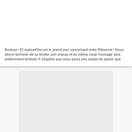
Bonjour ! Et aujourd'hui est le grand jour concernant notre Ritournel ! Nous
allons terminer de lui broder son oiseau et du même coup l'ouvrage sera
entièrement terminé !!! J'espère que vous aurez pris autant de plaisir que
moi à broder ce personnage...