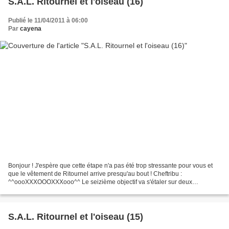
S.A.L. Ritournel et l'oiseau (16)
Publié le 11/04/2011 à 06:00
Par
cayena
Bonjour ! J'espère que cette étape n'a pas été trop stressante pour vous et
que le vêtement de Ritournel arrive presqu'au bout ! Cheftribu :
^^oooXXXOOOXXXooo^^ Le seizième objectif va s'étaler sur deux
semaines, étant donné que je m'absente 5 jours pour...
S.A.L. Ritournel et l'oiseau (15)