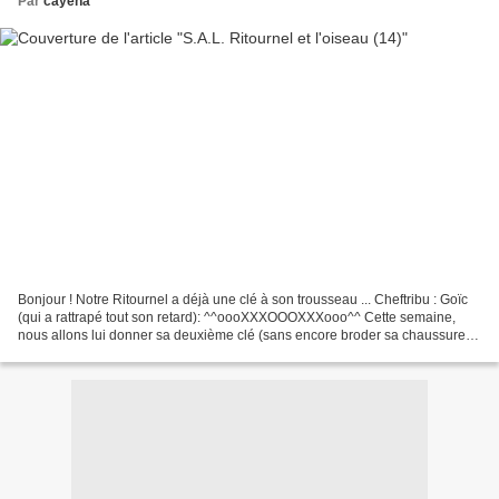
Par
cayena
Bonjour ! Notre Ritournel a déjà une clé à son trousseau ... Cheftribu : Goïc
(qui a rattrapé tout son retard): ^^oooXXXOOOXXXooo^^ Cette semaine,
nous allons lui donner sa deuxième clé (sans encore broder sa chaussure !)
Je vous souhaite une très belle...