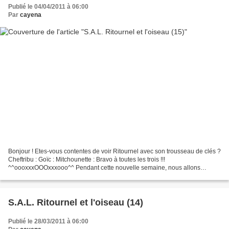
Publié le 04/04/2011 à 06:00
Par
cayena
Bonjour ! Etes-vous contentes de voir Ritournel avec son trousseau de clés ?
Cheftribu : Goïc : Mitchounette : Bravo à toutes les trois !!!
^^oooxxxOOOxxxooo^^ Pendant cette nouvelle semaine, nous allons
continuer de broder le bas de son habit (toujours...
S.A.L. Ritournel et l'oiseau (14)
Publié le 28/03/2011 à 06:00