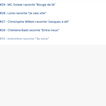
#29 : MC Solaar raconte "Bouge de là"
28 : Lorie raconte "Je vais vite"
#27 : Christophe Willem raconte "Jacques a dit"
#26 : Chimène Badi raconte "Entre nous"
#25 : Indochine raconte "3e sexe"
#24 : Zaho raconte "C'est chelou"
#23 : Patrick Bruel raconte "Au café des délices"
#22 : Kyo raconte "Le chemin"
#21 : Nolwenn Leroy raconte "Cassé"
#20 : Patrick Hernandez raconte "Born to be alive"
#19 : Lorie raconte "Près de moi"
#18 : Michael Jones raconte "A nos actes manqués" (avec Jean-Jacque