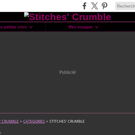
s petites croix
Mes voyages
Publicité
S' CRUMBLE
>
CATEGORIES
>
STITCHES' CRUMBLE
9