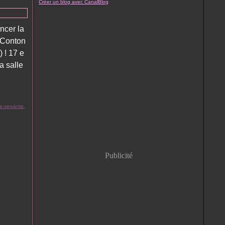
Créer un blog avec CanalBlog
oncer la
 Conton
 ! 17 e
a salle
e-serviette
,
Publicité