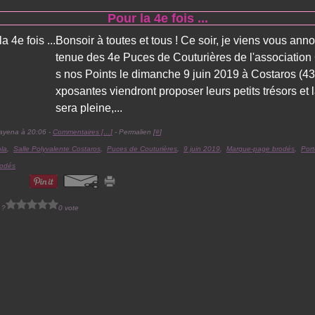
Pour la 4e fois ...
Bonsoir à toutes et tous ! Ce soir, je viens vous ann
tenue des 4e Puces de Couturières de l'association
s nos Points le dimanche 9 juin 2019 à Costaros (43)
xposantes viendront proposer leurs petits trésors et l
sera pleine,...
ayena à 20:06 -
Commentaires [
…
]
- Permalien [
#
]
la
,
Salle Polyvalente Costaros
,
Puces de Couturières
,
9 juin 2019
,
Marque-page brodés
,
Port
rodés
 ?
0 vote