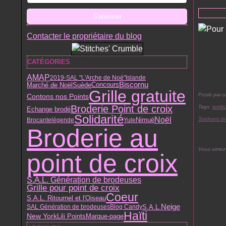
Contacter le propriétaire du blog
CATÉGORIES
AMAP
2019-SAL "L'Arche de Noé"
Islande
Biscornu
Marché de Noël
Suède
Concours
Grille gratuite
Posté par c
Contons nos Points
Broderie Point de croix
Tags:
tombo
Echange brodé
Solidarité
Noël
Nimuë
Torchons b
Brocante
légende
Yule
Broderie au
Vous aimez
point de croix
S.A.L. Génération de brodeuses
Grille pour point de croix
Coeur
S.A.L. Ritournel et l'Oiseau
Neige
S.A.L.
SAL Génération de brodeuses
Blog Candy
Haïti
Lili Points
New York
Marque-page