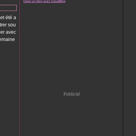
Créer un blog avec CanalBlog
et été a
trer sou
ger avec
semaine
Publicité