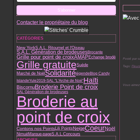
Contacter le propriétaire du blog
CATÉGORIES
New York
S.A.L. Ritournel et l'Oiseau
S.A.L. Génération de brodeuses
Brocante
Grille pour point de croix
AMAP
Echange brodé
Posté par c
Grille gratuite
Suède
Tags:
Fleur
Solidarité
Marché de Noël
légende
Blog Candy
Haïti
Islande
Yule
2019-SAL "L'Arche de Noé"
Vous aimez
Broderie Point de croix
Biscornu
SAL Génération de brodeuses
Broderie au
point de croix
Coeur
Noël
Contons nos Points
Lili Points
Neige
Nimuë
S.A.L.
Marque-page
Concours
ARCHIVES