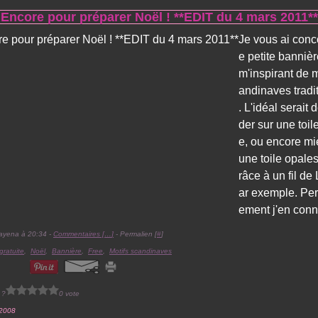
Encore pour préparer Noël ! **EDIT du 4 mars 2011**
Je vous ai conc
e petite bannièr
m'inspirant de m
andinaves tradi
. L'idéal serait 
der sur une toil
e, ou encore mi
une toile opale
râce à un fil de
ar exemple. Per
ement j'en conna
ayena à 20:34 -
Commentaires [
…
]
- Permalien [
#
]
 gratuite
,
Noël
,
Bannière
,
Free
,
Motifs scandinaves
 ?
0 vote
 2008