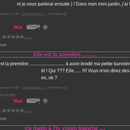
nt je vous parlerai ensuite ) ! Dans mon mini-jardin, j'ai l
ayena à 12:40 -
Commentaires [
…
]
- Permalien [
#
]
s
 ?
0 vote
 2008
Elle est la première ..........
.................... à avoir brodé ma petite banni
ël ! Qui ??? Elle ..... !!!! Vous m'en direz de
es, ok ?
ayena à 08:09 -
Commentaires [
…
]
- Permalien [
#
]
ère de Noël
 ?
0 vote
 2008
Ce matin à 7h, vision blanche ....