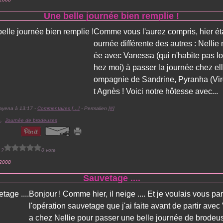
Une belle journée bien remplie !
Comme vous l'aurez compris, hier éta
ournée différente des autres : Nellie 
ée avec Vanessa (qui n'habite pas lo
hez moi) à passer la journée chez ell
ompagnie de Sandrine, Pyranha (Virg
t Agnès ! Voici notre hôtesse avec...
ayena à 13:17 -
Commentaires [
…
]
- Permalien [
#
]
é
,
Journée de brodeuses
 ?
0 vote
 2008
Sauvetage ....
Bonjour ! Comme hier, il neige .... Et je voulais vous par
l'opération sauvetage que j'ai faite avant de partir ave
a chez Nellie pour passer une belle journée de brodeu