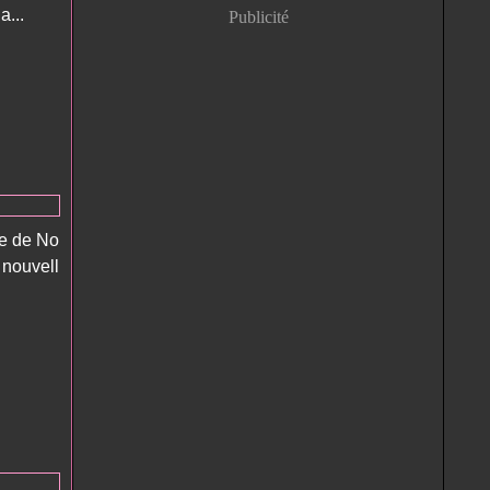
a...
Publicité
ère de No
s nouvell