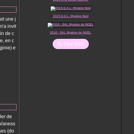
2015-S.A.L. Mystère Noël
it une j
m'a invit
in de c
2016 - SAL Mystère de NOEL
e, en c
Flux RSS
inie) e
ler de
c Vaness
ses (do