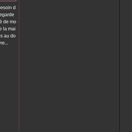
besoin d
Regarde
té de mo
e la mai
is au do
e...