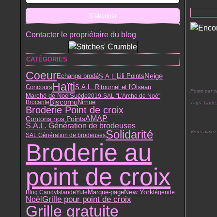
Contacter le propriétaire du blog
CATÉGORIES
Coeur
Lili Points
Neige
S.A.L.
Echange brodé
Haïti
S.A.L. Ritournel et l'Oiseau
Concours
Posté par c
Marché de Noël
Suède
2019-SAL "L'Arche de Noé"
Biscornu
Nimuë
Brocante
Tags:
Carte
Broderie Point de croix
AMAP
Contons nos Points
S.A.L. Génération de brodeuses
Solidarité
Vous aimez
SAL Génération de brodeuses
Broderie au
point de croix
New York
Blog Candy
Islande
Yule
Marque-page
légende
Grille pour point de croix
Noël
Grille gratuite