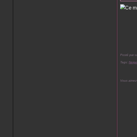
Posté par c
Tags:
Neige
Vous aimez