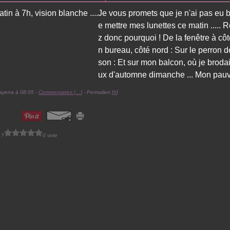
Je vous promets que je n'ai pas eu 
e mettre mes lunettes ce matin ..... 
z donc pourquoi ! De la fenêtre à cô
n bureau, côté nord : Sur le perron d
son : Et sur mon balcon, où je broda
ux d'automne dimanche ... Mon pauvr
ayena à 08:05 -
Commentaires [
…
]
- Permalien [
#
]
 ?
0 vote