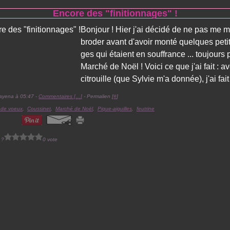
Encore des "finitionnages" !
Bonjour ! Hier j'ai décidé de ne pas me m
broder avant d'avoir monté quelques peti
ges qui étaient en souffrance ... toujours 
Marché de Noël ! Voici ce que j'ai fait : a
citrouille (que Sylvie m'a donnée), j'ai fait
ayena à 05:47 -
Commentaires [
…
]
- Permalien [
#
]
 de voeux
,
Coussinet
,
Marché de Noël
,
Pique-aiguilles
,
feutrine
 ?
0 vote