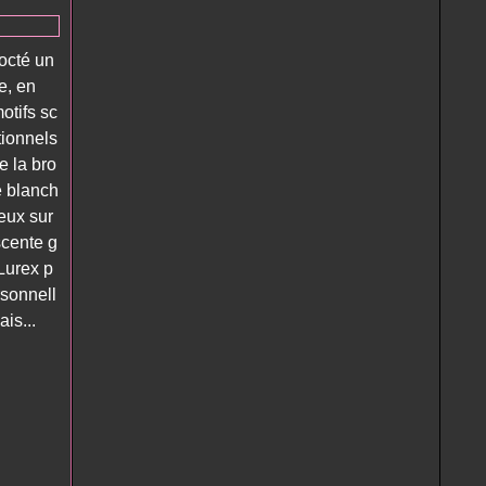
octé un
e, en
otifs sc
tionnels
de la bro
e blanch
eux sur
scente g
 Lurex p
sonnell
is...