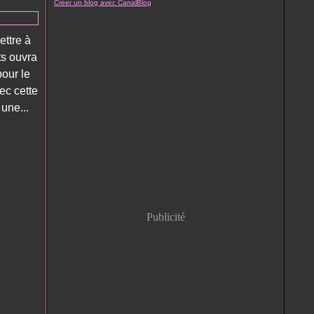
Créer un blog avec CanalBlog
ettre à
ts ouvra
pour le
vec cette
 une...
Publicité