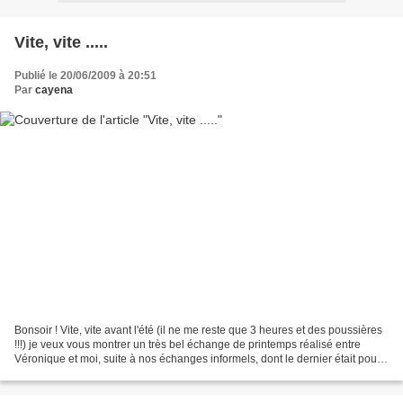
Vite, vite .....
Publié le 20/06/2009 à 20:51
Par
cayena
Bonsoir ! Vite, vite avant l'été (il ne me reste que 3 heures et des poussières
!!!) je veux vous montrer un très bel échange de printemps réalisé entre
Véronique et moi, suite à nos échanges informels, dont le dernier était pour
Noël ! Voici ce que Véro...