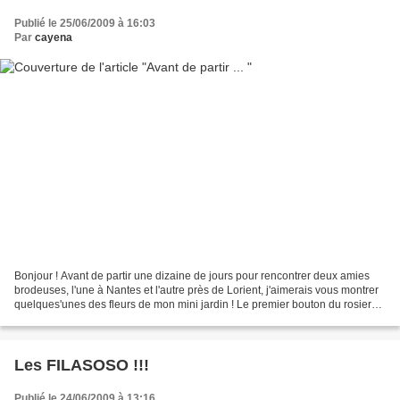
Publié le 25/06/2009 à 16:03
Par
cayena
Bonjour ! Avant de partir une dizaine de jours pour rencontrer deux amies
brodeuses, l'une à Nantes et l'autre près de Lorient, j'aimerais vous montrer
quelques'unes des fleurs de mon mini jardin ! Le premier bouton du rosier
grimpant à 8h ce matin ......
Les FILASOSO !!!
Publié le 24/06/2009 à 13:16