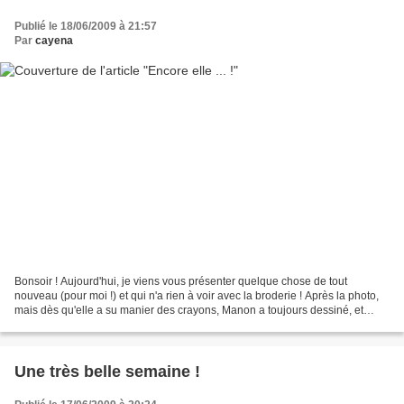
Publié le 18/06/2009 à 21:57
Par
cayena
Bonsoir ! Aujourd'hui, je viens vous présenter quelque chose de tout
nouveau (pour moi !) et qui n'a rien à voir avec la broderie ! Après la photo,
mais dès qu'elle a su manier des crayons, Manon a toujours dessiné, et
plutôt bien selon les profs qu'elle...
Une très belle semaine !