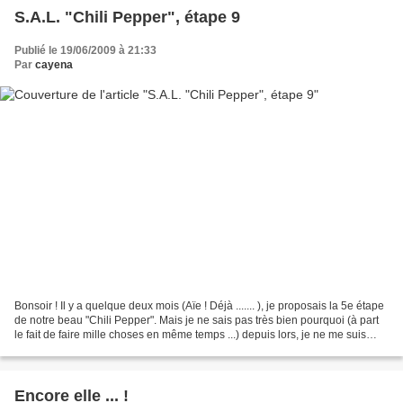
S.A.L. "Chili Pepper", étape 9
Publié le 19/06/2009 à 21:33
Par
cayena
Bonsoir ! Il y a quelque deux mois (Aïe ! Déjà ....... ), je proposais la 5e étape
de notre beau "Chili Pepper". Mais je ne sais pas très bien pourquoi (à part
le fait de faire mille choses en même temps ...) depuis lors, je ne me suis
plus tenue à jour,...
Encore elle ... !