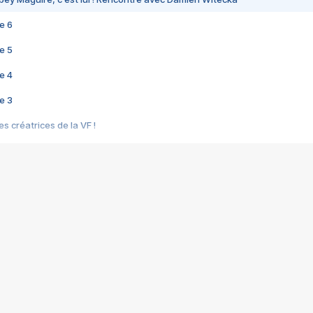
e 6
e 5
e 4
e 3
s créatrices de la VF !
e 2
e 1
e Mektoub My Love arrive enfin ! Rencontre avec Shaïn Boumedine et Sal
i : après Toni en famille
elle réalise le bouleversant Dites lui que je l'aime
ais ! Rencontre autour de Vie privée de Rebecca Zlotowski
 de Marguerite, Grave... Rencontre avec Ella Rumpf