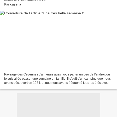
Publié le 17/06/2009 à 20:24
Par
cayena
Paysage des Cévennes J'aimerais aussi vous parler un peu de l'endroit où
je suis allée passer une semaine en famille. Il s'agit d'un camping que nous
avons découvert en 1984, et que nous avons fréquenté tous les étés avec
nos deux filles (sauf 1994 et...