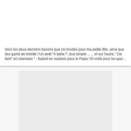
Voici les deux derniers bavoirs que j'ai brodés pour ma petite-fille, ainsi que
des gants de toilette ! Un petit "A table !", tout simple ... ... et sur l'autre, "J'ai
faim" en islandais * - traduit en suédois pour le Papa ! Et voilà pour les gants,
que...