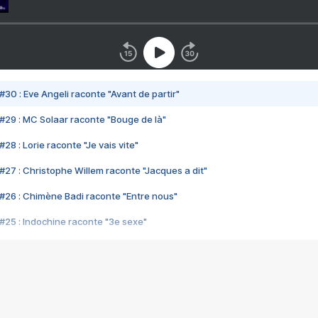
#30 : Eve Angeli raconte "Avant de partir"
#29 : MC Solaar raconte "Bouge de là"
28 : Lorie raconte "Je vais vite"
#27 : Christophe Willem raconte "Jacques a dit"
#26 : Chimène Badi raconte "Entre nous"
#25 : Indochine raconte "3e sexe"
#24 : Zaho raconte "C'est chelou"
#23 : Patrick Bruel raconte "Au café des délices"
#22 : Kyo raconte "Le chemin"