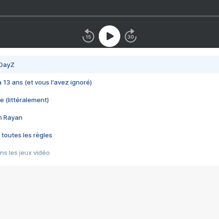
 DayZ
 a 13 ans (et vous l'avez ignoré)
e (littéralement)
im Rayan
 toutes les règles
s les jeux vidéo
us choquant de Rockstar ? - Le scandale BULLY
e plus moche de Steam
du RÊVE tourne au CAUCHEMAR