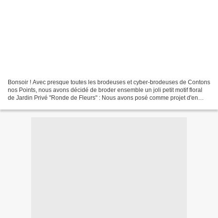
Bonsoir ! Avec presque toutes les brodeuses et cyber-brodeuses de Contons
nos Points, nous avons décidé de broder ensemble un joli petit motif floral
de Jardin Privé "Ronde de Fleurs" : Nous avons posé comme projet d'en
broder 1/4 jusqu'au 17 juillet,...