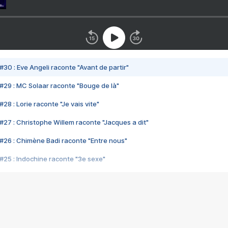
#30 : Eve Angeli raconte "Avant de partir"
#29 : MC Solaar raconte "Bouge de là"
28 : Lorie raconte "Je vais vite"
#27 : Christophe Willem raconte "Jacques a dit"
#26 : Chimène Badi raconte "Entre nous"
#25 : Indochine raconte "3e sexe"
#24 : Zaho raconte "C'est chelou"
#23 : Patrick Bruel raconte "Au café des délices"
#22 : Kyo raconte "Le chemin"