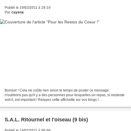
Publié le 19/02/2011 à 19:10
Par
cayena
Bonsoir ! Cela ne coûte rien sinon le temps de poster ce message:
n'oublions pas qu'il y a des personnes pour lesquelles un repas, si modeste
soit-il, est important ! Relayez cette affichette sur vos blogs !
MERCIIIIIIIIIIIIIIIIIII ! Merci de laisser...
S.A.L. Ritournel et l'oiseau (9 bis)
Publié le 14/02/2011 à 06:00