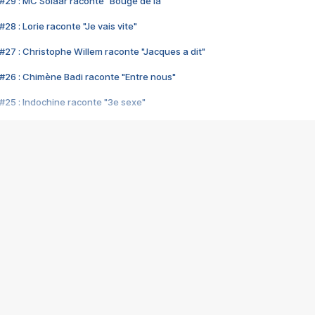
#29 : MC Solaar raconte "Bouge de là"
28 : Lorie raconte "Je vais vite"
#27 : Christophe Willem raconte "Jacques a dit"
#26 : Chimène Badi raconte "Entre nous"
#25 : Indochine raconte "3e sexe"
#24 : Zaho raconte "C'est chelou"
#23 : Patrick Bruel raconte "Au café des délices"
#22 : Kyo raconte "Le chemin"
#21 : Nolwenn Leroy raconte "Cassé"
#20 : Patrick Hernandez raconte "Born to be alive"
#19 : Lorie raconte "Près de moi"
#18 : Michael Jones raconte "A nos actes manqués" (avec Jean-Jacque
#17 : Khaled raconte "Aïcha"