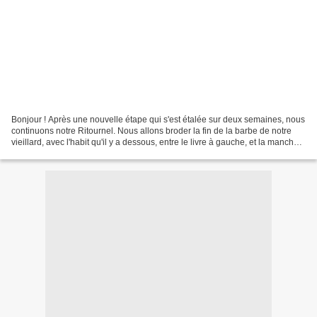
Bonjour ! Après une nouvelle étape qui s'est étalée sur deux semaines, nous
continuons notre Ritournel. Nous allons broder la fin de la barbe de notre
vieillard, avec l'habit qu'il y a dessous, entre le livre à gauche, et la manche
de droite (sans la...