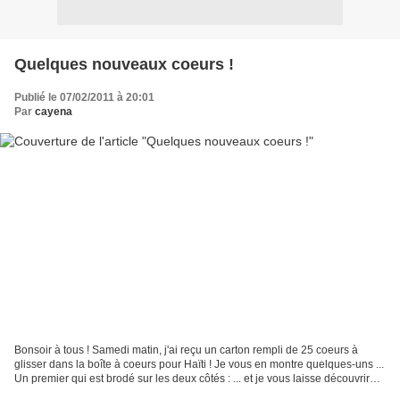
Quelques nouveaux coeurs !
Publié le 07/02/2011 à 20:01
Par
cayena
Bonsoir à tous ! Samedi matin, j'ai reçu un carton rempli de 25 coeurs à
glisser dans la boîte à coeurs pour Haïti ! Je vous en montre quelques-uns ...
Un premier qui est brodé sur les deux côtés : ... et je vous laisse découvrir
toutes les autres réalisations...