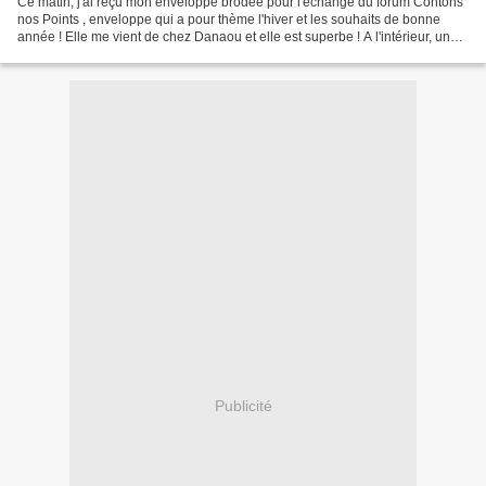
Ce matin, j'ai reçu mon enveloppe brodée pour l'échange du forum Contons
nos Points , enveloppe qui a pour thème l'hiver et les souhaits de bonne
année ! Elle me vient de chez Danaou et elle est superbe ! A l'intérieur, une
belle carte avec des chouettes...
Publicité