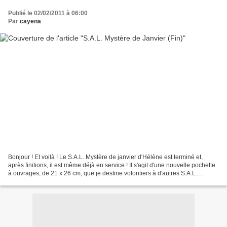
Publié le 02/02/2011 à 06:00
Par
cayena
Bonjour ! Et voilà ! Le S.A.L. Mystère de janvier d'Hélène est terminé et,
après finitions, il est même déjà en service ! Il s'agit d'une nouvelle pochette
à ouvrages, de 21 x 26 cm, que je destine volontiers à d'autres S.A.L.
Mystère .... ;) Merci de...