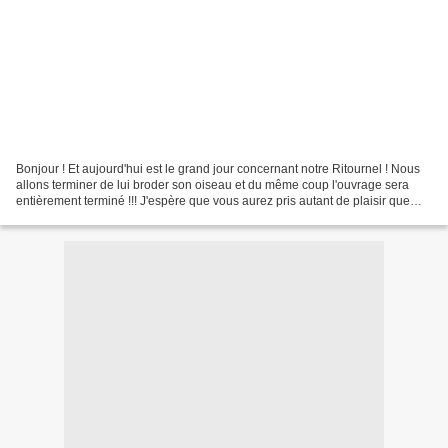
Bonjour ! Et aujourd'hui est le grand jour concernant notre Ritournel ! Nous
allons terminer de lui broder son oiseau et du même coup l'ouvrage sera
entièrement terminé !!! J'espère que vous aurez pris autant de plaisir que
moi à broder ce personnage...