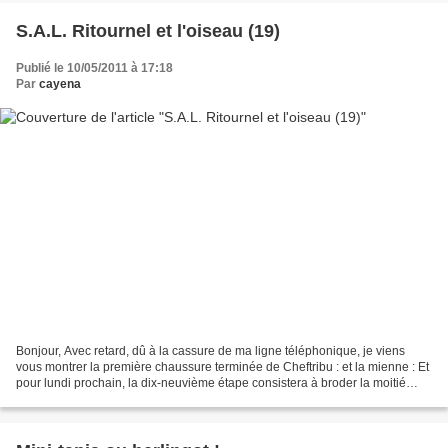
S.A.L. Ritournel et l'oiseau (19)
Publié le 10/05/2011 à 17:18
Par
cayena
Bonjour, Avec retard, dû à la cassure de ma ligne téléphonique, je viens
vous montrer la première chaussure terminée de Cheftribu : et la mienne : Et
pour lundi prochain, la dix-neuvième étape consistera à broder la moitié
arrière de la deuxième chaussure...