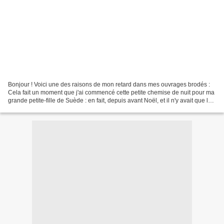
Bonjour ! Voici une des raisons de mon retard dans mes ouvrages brodés :
Cela fait un moment que j'ai commencé cette petite chemise de nuit pour ma
grande petite-fille de Suède : en fait, depuis avant Noël, et il n'y avait que les
morceaux qui étaient...