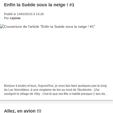
Enfin la Suède sous la neige ! #1
Publié le 14/02/2015 à 14:26
Par
cayena
Bonjour à toutes et tous, Aujourd'hui, je vous fais faire quelques pas le long
du Lac Norrvikken, à une vingtaine de km au nord de Stockholm : (J'ai
souligné le village de Viby : c'est là que ma fille a habité presque 2 ans dans
une maison avec un beau...
Allez, en avion !!!