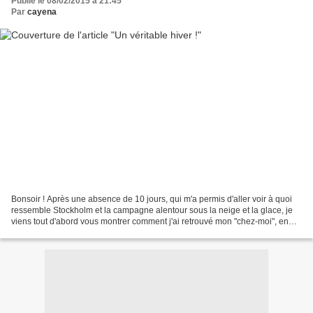
Publié le 08/02/2015 à 21:45
Par
cayena
Bonsoir ! Après une absence de 10 jours, qui m'a permis d'aller voir à quoi
ressemble Stockholm et la campagne alentour sous la neige et la glace, je
viens tout d'abord vous montrer comment j'ai retrouvé mon "chez-moi", en
me réveillant vendredi matin...