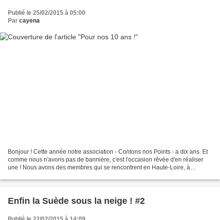
Publié le 25/02/2015 à 05:00
Par
cayena
Bonjour ! Cette année notre association - Contons nos Points - a dix ans. Et
comme nous n'avons pas de bannière, c'est l'occasion rêvée d'en réaliser
une ! Nous avons des membres qui se rencontrent en Haute-Loire, à
Costaros, et des cyber-membres se sont...
Enfin la Suède sous la neige ! #2
Publié le 22/02/2015 à 14:09