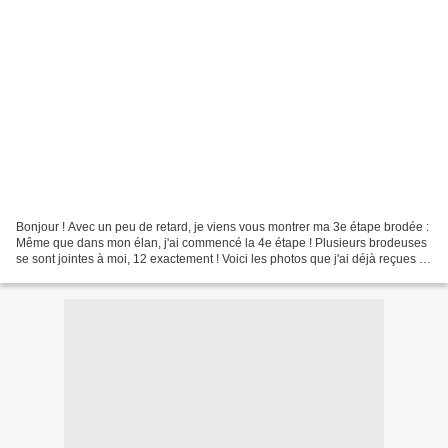
Bonjour ! Avec un peu de retard, je viens vous montrer ma 3e étape brodée :
Même que dans mon élan, j'ai commencé la 4e étape ! Plusieurs brodeuses
se sont jointes à moi, 12 exactement ! Voici les photos que j'ai déjà reçues !
Je suis vraiment ravie,...