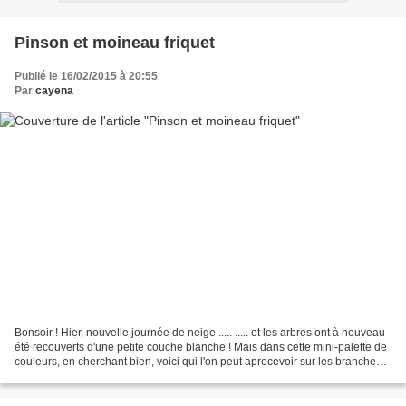
Pinson et moineau friquet
Publié le 16/02/2015 à 20:55
Par
cayena
Bonsoir ! Hier, nouvelle journée de neige ..... ..... et les arbres ont à nouveau
été recouverts d'une petite couche blanche ! Mais dans cette mini-palette de
couleurs, en cherchant bien, voici qui l'on peut aprecevoir sur les branches :
des pinsons des...