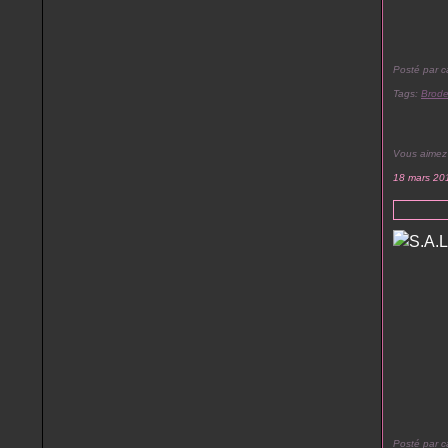
Posté par c
Tags:
Brode
Vous aimez
18 mars 20
Posté par c