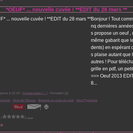
*OEUF* ... nouvelle cuvée ! **EDIT du 28 mars **
Bonjour ! Tout comm
nq dernières années
s propose un oeuf , 
même gabarit que l
dents) en espérant q
s plaise autant que 
autres ! Pour téléch
grille en pdf, un petit
==> Oeuf 2013 EDIT
8...
ayena à 10:18 -
Commentaires [
…
]
- Permalien [
#
]
 gratuite
,
Oeuf de Pâques
,
Broderie au point de croix
,
Oeuf Pyssanka
 ?
0 vote
13