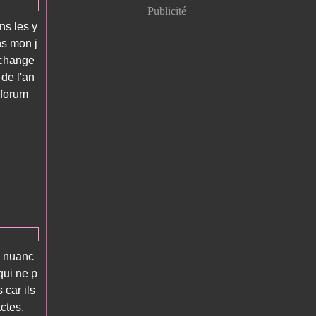
Publicité
ns les y
s mon j
échange
 de l'an
 forum
s nuanc
qui ne p
 car ils
ctes.