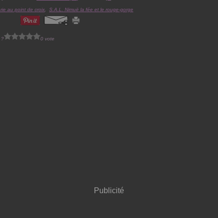
rie au point de croix
,
S.A.L. Nimuë la fée et le rouge-gorge
 ?
0 vote
Publicité