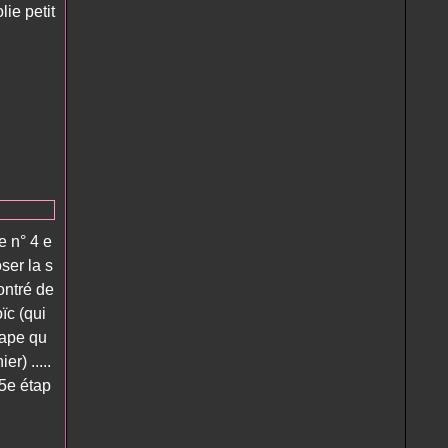
ie petit
e n° 4 e
oser la s
ontré de
ïc (qui
tape qu
er) .....
a 5e étap