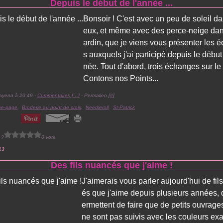
Depuis le début de l'année ...
Bonsoir ! C'est avec un peu de soleil da
eux, et même avec des perce-neige dan
ardin, que je viens vous présenter les 
s auxquels j'ai participé depuis le début
née. Tout d'abord, trois échanges sur le
Contons nos Points...
ayena à 20:49 -
Commentaires [
…
]
- Permalien [
#
]
ue-page
,
Broderie au point de croix
,
Needleroll
,
St-Patrick
 ?
0 vote
13
Des fils nuancés que j'aime !
J'aimerais vous parler aujourd'hui de fil
és que j'aime depuis plusieurs années, 
ermettent de faire que de petits ouvrages
ne sont pas suivis avec les couleurs exa