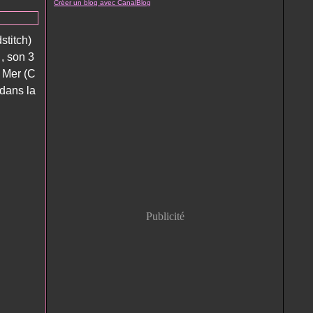
Créer un blog avec CanalBlog
stitch)
 , son 3
r Mer (C
 dans la
Publicité