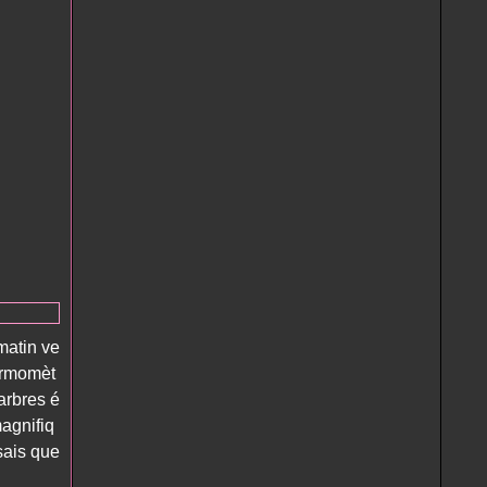
 matin ve
hermomèt
s arbres é
magnifiq
sais que