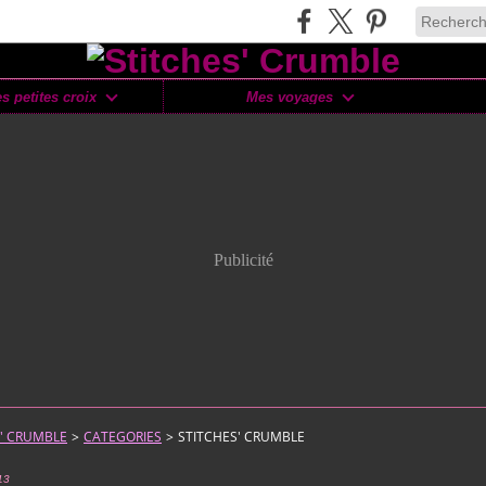
s petites croix
Mes voyages
Publicité
S' CRUMBLE
>
CATEGORIES
>
STITCHES' CRUMBLE
13