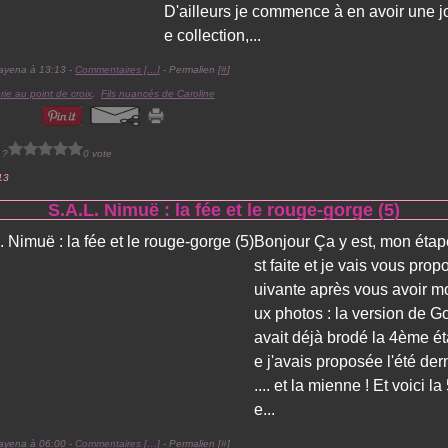
D'ailleurs je commence à en avoir une jol
e collection,...
ayena à 13:13 -
Commentaires [
…
]
- Permalien [
#
]
rie au point de croix
,
Fils nuancés de Caroline
 ?
0 vote
13
S.A.L. Nimuë : la fée et le rouge-gorge (5)
Bonjour Ça y est, mon étap
st faite et je vais vous prop
uivante après vous avoir m
ux photos : la version de Go
avait déjà brodé la 4ème é
e j'avais proposée l'été derni
.... et la mienne ! Et voici l
e...
ayena à 06:00 -
Commentaires [
…
]
- Permalien [
#
]