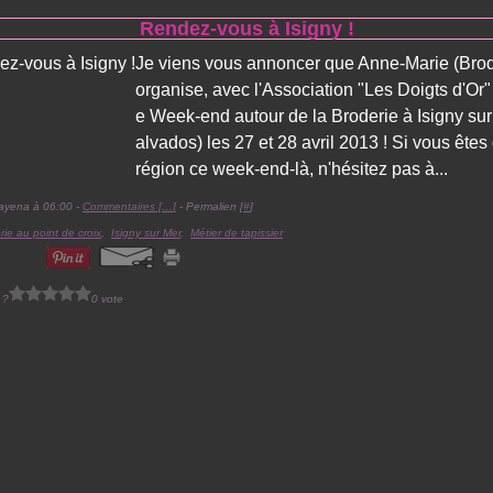
Rendez-vous à Isigny !
Je viens vous annoncer que Anne-Marie (Brod
organise, avec l'Association "Les Doigts d'Or"
e Week-end autour de la Broderie à Isigny su
alvados) les 27 et 28 avril 2013 ! Si vous êtes
région ce week-end-là, n'hésitez pas à...
ayena à 06:00 -
Commentaires [
…
]
- Permalien [
#
]
rie au point de croix
,
Isigny sur Mer
,
Métier de tapissier
 ?
0 vote