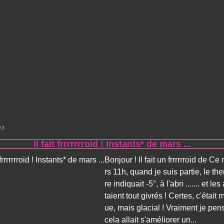
13
Il fait frrrrrrroid ! Instants* de mars ...
Bonjour ! Il fait un frrrrrroid de Ce
rs 11h, quand je suis partie, le t
re indiquait -5°, à l'abri ....... et le
taient tout givrés ! Certes, c'était 
ue, mais glacial ! Vraiment je pen
cela allait s'améliorer un...