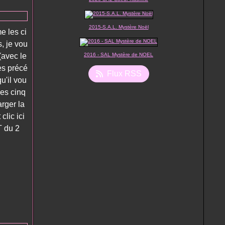
2015-S.A.L. Mystère Noël
e les ci
, je vou
(avec le
2016 - SAL Mystère de NOEL
es précé
Flux RSS
u'il vou
les cinq
arger la
 clic ici
 du 2