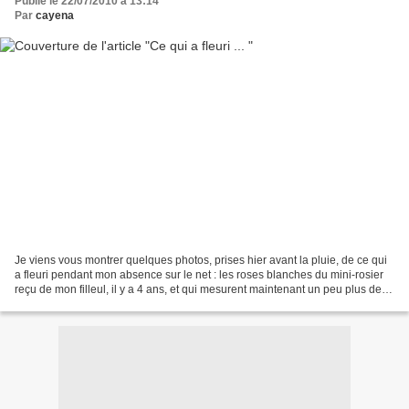
Publié le 22/07/2010 à 13:14
Par
cayena
Je viens vous montrer quelques photos, prises hier avant la pluie, de ce qui
a fleuri pendant mon absence sur le net : les roses blanches du mini-rosier
reçu de mon filleul, il y a 4 ans, et qui mesurent maintenant un peu plus de
30 cm. ! Les joubarbes...