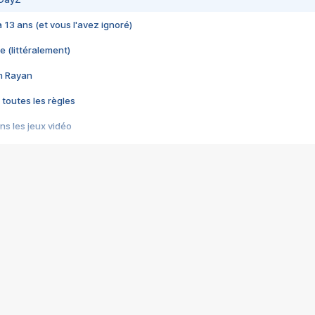
 a 13 ans (et vous l'avez ignoré)
e (littéralement)
im Rayan
 toutes les règles
s les jeux vidéo
us choquant de Rockstar ? - Le scandale BULLY
e plus moche de Steam
du RÊVE tourne au CAUCHEMAR
pendant 8 heures
it… à tort
umiliés par un jeu vidéo
ire - Final Fantasy 8