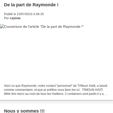
De la part de Raymonde !
Publié le 23/07/2010 à 08:35
Par
cayena
Voici ce que Raymonde, notre contact "personnel" de Ti'Moun Haïti, a laissé
comme commentaire, et que je préfère vous faire lire ici : TI'MOUN HAITI
Mille fois merci au nom de tous les Haïtiens. 2 containers sont partis il y a 15
jours avec du matériel...
Nous y sommes !!!