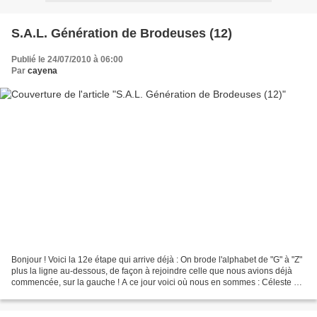
S.A.L. Génération de Brodeuses (12)
Publié le 24/07/2010 à 06:00
Par
cayena
Bonjour ! Voici la 12e étape qui arrive déjà : On brode l'alphabet de "G" à "Z"
plus la ligne au-dessous, de façon à rejoindre celle que nous avions déjà
commencée, sur la gauche ! A ce jour voici où nous en sommes : Céleste a
presque rattrapé toutes...