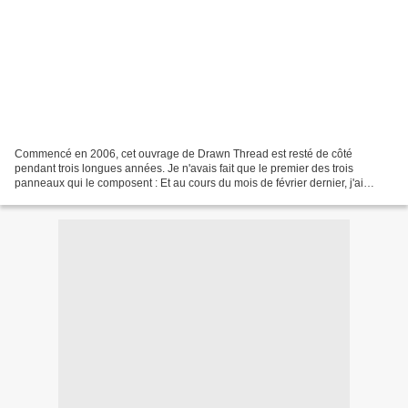
Commencé en 2006, cet ouvrage de Drawn Thread est resté de côté
pendant trois longues années. Je n'avais fait que le premier des trois
panneaux qui le composent : Et au cours du mois de février dernier, j'ai
découvert que Fred55 menait le SAL de cet ouvrage...