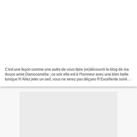
C'est une façon comme une autre de vous faire (re)découvrir le blog de ma
douce amie Damocamelia : ce soir elle est à l'honneur avec une bien belle
tunique !!! Allez jeter un oeil, vous ne serez pas déçues !!! Excellente soirée !
Merci de laisser un petit...