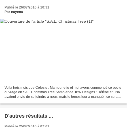
Publié le 26/07/2010 à 10:31
Par
cayena
Voilà trois mois que Céleste , Mamounette et moi avons commencé ce petite
ouvrage en SAL, Christmas Tree Sampler de JBW Designs : Hélène et Lisa
avaient envie de se joindre à nous, mais le temps leur a manqué : ce sera
pour une prochaine fois :) Clodie04...
D'autres résultats ...
Publié le 25/07/2010 à 07:01