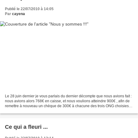
Publié le 22/07/2010 à 14:05
Par
cayena
Le 28 juin dernier je vous parlais du dernier décompte que nous avions fait :
nous avions alors 768€ en caisse, et nous voulions atteindre 900€ , afin de
remettre à nouveau un chèque de 300€ à chacune des trois ONG choisies :
d'Haïti J'ai le plaisir de...
Ce qui a fleuri ...