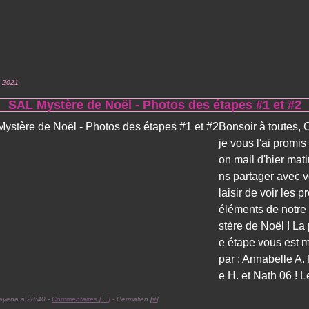
 2021
SAL Mystère de Noël - Photos des étapes #1 et #2
Bonsoir à toutes
je vous l'ai promi
on mail d'hier mati
ns partager avec v
laisir de voir les 
éléments de notr
stère de Noël ! La
e étape vous est 
par : Annabelle A
e H. et Nath 06 ! Le
ayena à 20:40 -
Commentaires [
…
]
- Permalien [
#
]