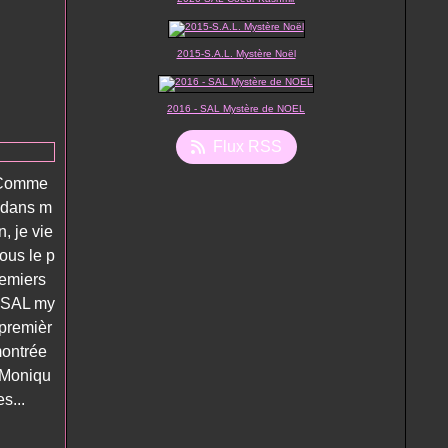
2015-S.A.L. Mystère Noël
2016 - SAL Mystère de NOEL
Flux RSS
, Comme
s dans m
n, je vie
ous le p
premiers
e SAL my
 premièr
montrée
. Moniqu
s...