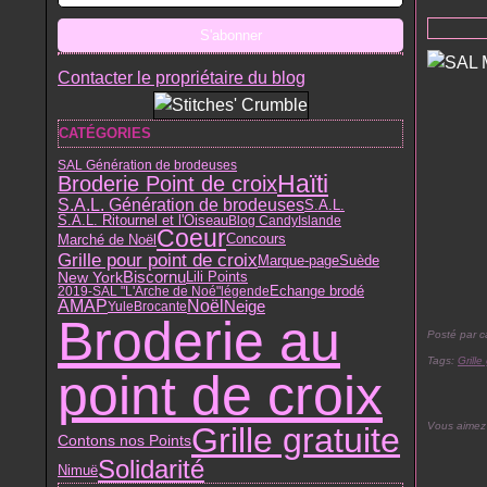
Contacter le propriétaire du blog
CATÉGORIES
SAL Génération de brodeuses
Haïti
Broderie Point de croix
S.A.L. Génération de brodeuses
S.A.L.
S.A.L. Ritournel et l'Oiseau
Blog Candy
Islande
Coeur
Marché de Noël
Concours
Grille pour point de croix
Suède
Marque-page
Biscornu
Lili Points
New York
2019-SAL "L'Arche de Noé"
légende
Echange brodé
AMAP
Noël
Neige
Yule
Brocante
Broderie au
Posté par c
Tags:
Grille
point de croix
Vous aimez
Grille gratuite
Contons nos Points
Solidarité
Nimuë