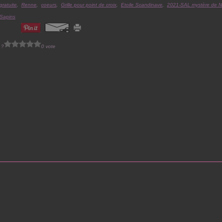
 gratuite
,
Renne
,
coeurs
,
Grille pour point de croix
,
Etoile Scandinave
,
2021-SAL mystère de N
Sapins
 ?
0 vote