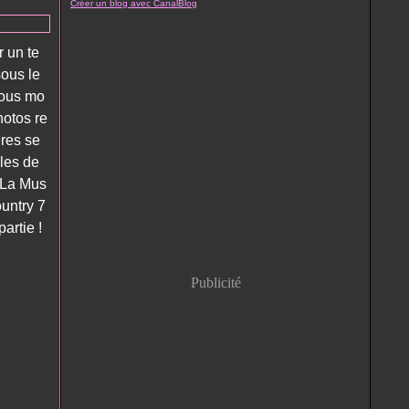
Créer un blog avec CanalBlog
r un te
sous le
 vous mo
hotos re
ères se
les de
a La Mus
ountry 7
artie !
Publicité