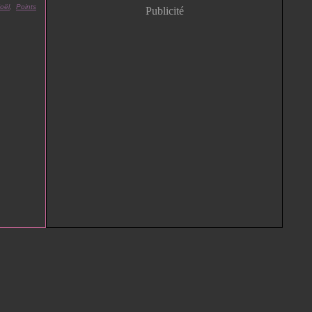
oël
,
Points
Publicité