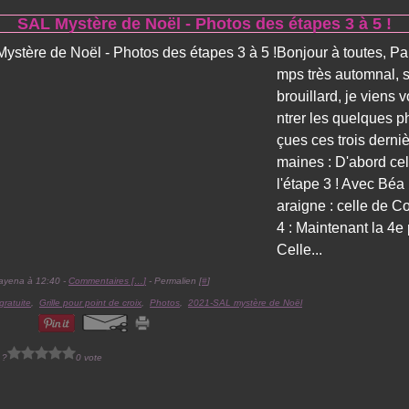
SAL Mystère de Noël - Photos des étapes 3 à 5 !
Bonjour à toutes, Pa
mps très automnal, 
brouillard, je viens
ntrer les quelques p
çues ces trois derni
maines : D'abord cel
l'étape 3 ! Avec Bé
araigne : celle de C
4 : Maintenant la 4e p
Celle...
ayena à 12:40 -
Commentaires [
…
]
- Permalien [
#
]
 gratuite
,
Grille pour point de croix
,
Photos
,
2021-SAL mystère de Noël
 ?
0 vote