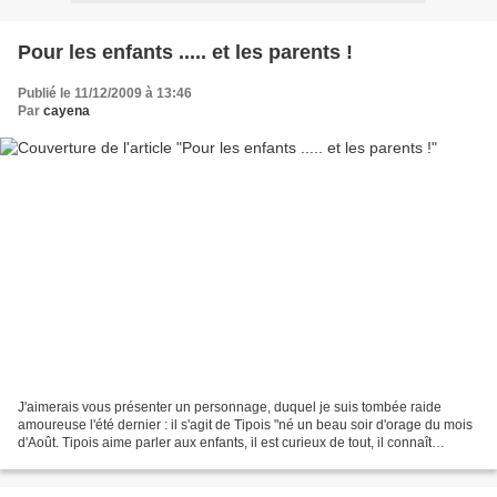
Pour les enfants ..... et les parents !
Publié le 11/12/2009 à 13:46
Par
cayena
J'aimerais vous présenter un personnage, duquel je suis tombée raide
amoureuse l'été dernier : il s'agit de Tipois "né un beau soir d'orage du mois
d'Août. Tipois aime parler aux enfants, il est curieux de tout, il connaît
beaucoup de choses sur tout...