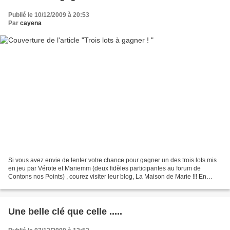
Publié le 10/12/2009 à 20:53
Par
cayena
Si vous avez envie de tenter votre chance pour gagner un des trois lots mis
en jeu par Vérote et Mariemm (deux fidèles participantes au forum de
Contons nos Points) , courez visiter leur blog, La Maison de Marie !!! En
voyant ce qu'elles offrent, vous...
Une belle clé que celle .....