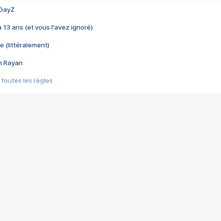
 DayZ
 a 13 ans (et vous l'avez ignoré)
e (littéralement)
im Rayan
 toutes les règles
s les jeux vidéo
us choquant de Rockstar ? - Le scandale BULLY
e plus moche de Steam
du RÊVE tourne au CAUCHEMAR
pendant 8 heures
it… à tort
umiliés par un jeu vidéo