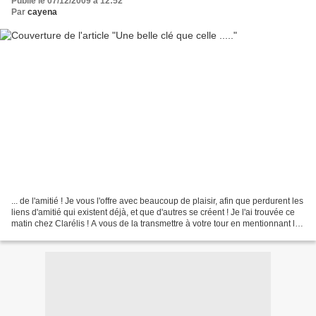
Publié le 07/12/2009 à 12:52
Par
cayena
... de l'amitié ! Je vous l'offre avec beaucoup de plaisir, afin que perdurent les
liens d'amitié qui existent déjà, et que d'autres se créent ! Je l'ai trouvée ce
matin chez Clarélis ! A vous de la transmettre à votre tour en mentionnant le
blog où vous...