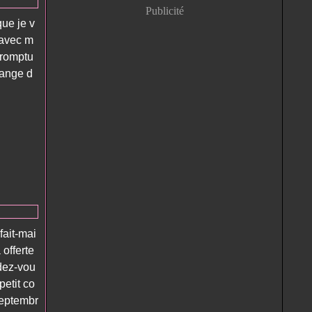
Publicité
que je v
 avec m
promptu
change d
fait-mai
 offerte
dez-vou
petit co
septembr