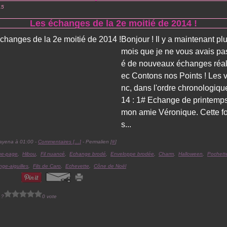
15
Les échanges de la 2e moitié de 2014 !
Bonjour ! Il y a maintenant pl
mois que je ne vous avais pa
é de nouveaux échanges réal
ec Contons nos Points ! Les v
nc, dans l'ordre chronologiqu
14 : 1# Echange de printemp
mon amie Véronique. Cette fo
s...
ayena à 01:00 -
Commentaires [
…
]
- Permalien [
#
]
ue-page
,
Hibou
,
Fil nuancé
,
Echange brodé
,
Enveloppe brodée
,
Charm
,
Halloween
,
Pochett
ge-aiguilles
,
Fils de Caro
,
Echevette
,
Cône de Noël
 ?
0 vote