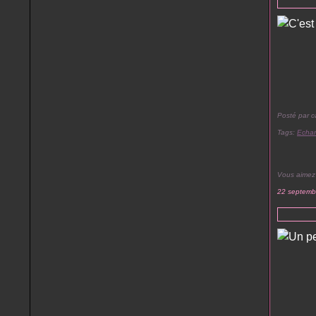
Posté par c
Tags:
Echa
Vous aimez
22 septemb