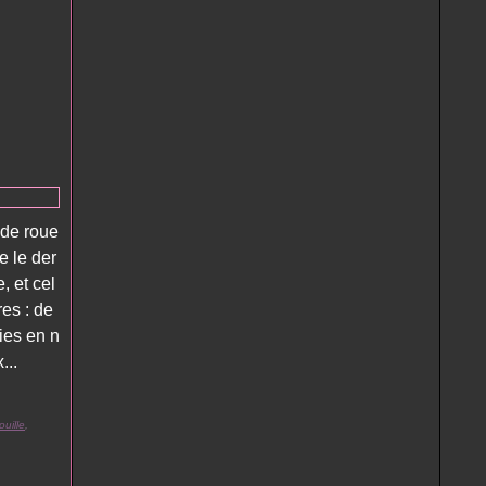
 de roue
e le der
 et cel
es : de
ies en n
...
uille
,