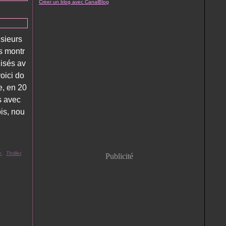
Créer un blog avec CanalBlog
usieurs
s montr
isés av
oici do
e, en 20
s avec
is, nou
e
,
Thriller
,
Publicité