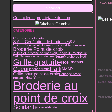
13 août 20
Contacter le propriétaire du blog
CATÉGORIES
Contons nos Points
S.A.L. Génération de brodeuses
S.A.L.
S.A.L. Ritournel et l'Oiseau
Concours
Marque-page
Broderie Point de croix
Lili Points
2019-SAL "L'Arche de Noé"
Blog Candy
Yule
Neige
Marché de Noël
SAL Génération de brodeuses
Grille gratuite
Noël
Biscornu
Haïti
Coeur
AMAP
Nimuë
légende
Posté par c
Grille pour point de croix
Echange brodé
Tags:
Marq
New York
Brocante
Broderie au
Suède
,
Ran
point de croix
Vous aimez
Solidarité
Suède
Islande