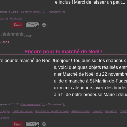
e inclus ! Merci de laisser un petit...
ayena à 11:55 -
Commentaires [
…
]
- Permalien [
#
]
Candy
,
Pochette
 ?
0 vote
e 2009
Encore pour le marché de Noël !
Bonjour ! Toujours sur les chapeaux
s, voici quelques objets réalisés entr
nier Marché de Noël du 22 novembre,
ui de dimanche à St-Martin-de-Fugèr
ux mimi-calendriers avec des broder
ain fil de notre brodeuse Marie : deux
ayena à 13:17 -
Commentaires [
…
]
- Permalien [
#
]
ue-page
,
Carte de voeux
,
Broderie au point de croix
,
Mini-calendrier
,
Crochet
,
Miniature
,
Pendo
Soliflore