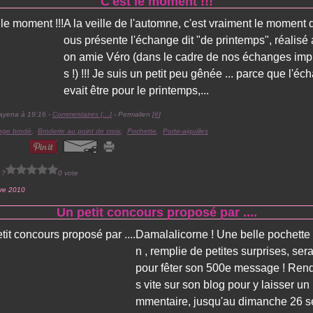
C'est le moment !!!
A la veille de l'automne, c'est vraiment le moment 
ous présente l'échange dit "de printemps", réalisé
on amie Véro (dans le cadre de nos échanges im
s !) !!! Je suis un petit peu gênée ... parce que l'é
evait être pour le printemps,...
ayena à 19:16 -
Commentaires [
…
]
- Permalien [
#
]
nge brodé
,
Broderie au point de croix
,
Pochette
,
Porte-aiguilles
 ?
0 vote
re 2010
Un petit concours proposé par ....
Damalalicorne ! Une belle pochette 
n , remplie de petites surprises, sera
pour fêter son 500e message ! Ren
s vite sur son blog pour y laisser un 
mmentaire, jusqu'au dimanche 26 