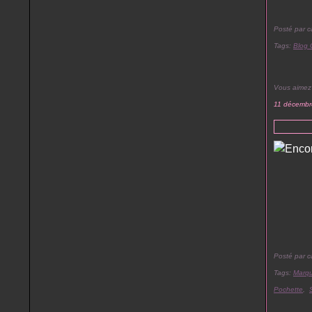
Posté par c
Tags:
Blog 
Vous aimez
11 décembr
Posté par c
Tags:
Marq
Pochette
,