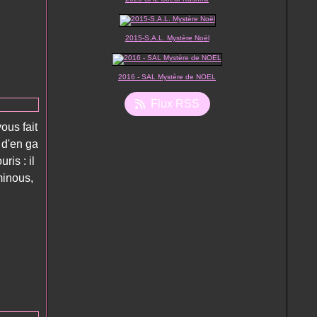
2015-S.A.L. Mystère Noël
2016 - SAL Mystère de NOEL
Flux RSS
vous fait
 d'en ga
ris : il
minous,