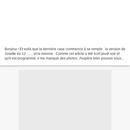
Bonjour ! Et voilà que la dernière case commence à se remplir : la version de
Josette du 12 ... ... et la mienne : Comme cet article a été écrit jeudi soir et
qu'il est programmé, il me manque des photos. J'espère bien pouvoir vous
les montrer samedi...