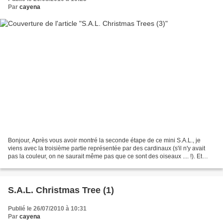
Par
cayena
Bonjour, Après vous avoir montré la seconde étape de ce mini S.A.L., je
viens avec la troisième partie représentée par des cardinaux (s'il n'y avait
pas la couleur, on ne saurait même pas que ce sont des oiseaux .... !). Et
voici que nous en sommes quasiment...
S.A.L. Christmas Tree (1)
Publié le 26/07/2010 à 10:31
Par
cayena