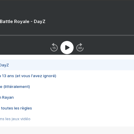
 Battle Royale - DayZ
 DayZ
 a 13 ans (et vous l'avez ignoré)
e (littéralement)
im Rayan
 toutes les règles
s les jeux vidéo
us choquant de Rockstar ? - Le scandale BULLY